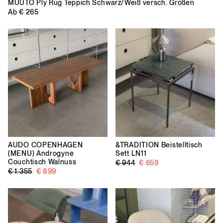
MUUTO
Ply Rug Teppich Schwarz/Weiß versch. Größen
Ab
€ 265
AUDO COPENHAGEN
&TRADITION
Beistelltisch
(MENU)
Androgyne
Sett LN11
Couchtisch Walnuss
€ 944
€ 659
€ 1.355
€ 899