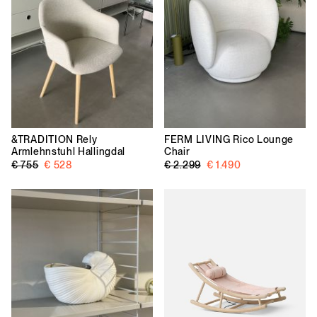
&TRADITION
Rely
FERM LIVING
Rico Lounge
Armlehnstuhl Hallingdal
Chair
€ 755
€ 528
€ 2.299
€ 1.490