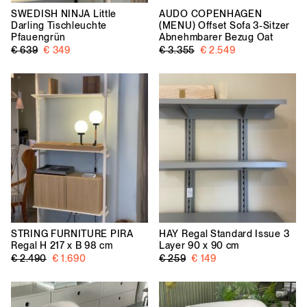
SWEDISH NINJA
Little
AUDO COPENHAGEN
Darling Tischleuchte
(MENU)
Offset Sofa 3-Sitzer
Pfauengrün
Abnehmbarer Bezug Oat
€ 639
€ 349
€ 3.355
€ 2.549
STRING FURNITURE
PIRA
HAY
Regal Standard Issue 3
Regal H 217 x B 98 cm
Layer 90 x 90 cm
€ 2.490
€ 1.690
€ 259
€ 149