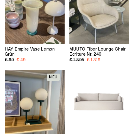
HAY
Empire Vase Lemon
MUUTO
Fiber Lounge Chair
Grün
Ecriture Nr. 240
€ 69
€ 49
€ 1.895
€ 1.319
NEU