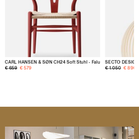
CARL HANSEN & SØN
CH24 Soft Stuhl - Falu
SECTO DESIG
€ 659
€ 579
€ 1.050
€ 890