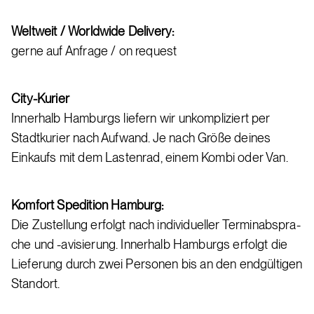
Welt­weit / World­wi­de De­li­ve­ry:
ger­ne auf An­fra­ge / on re­quest
City-Kurier
Innerhalb Hamburgs liefern wir unkompliziert per
Stadtkurier nach Aufwand. Je nach Größe deines
Einkaufs mit dem Lastenrad, einem Kombi oder Van.
Komfort Spedition Ham­burg:
Die Zu­stel­lung er­folgt nach in­di­vi­du­el­ler Ter­mi­n­ab­spra­
che und -avi­sie­rung. Innerhalb Hamburgs erfolgt die
Lieferung durch zwei Personen bis an den endgültigen
Standort.