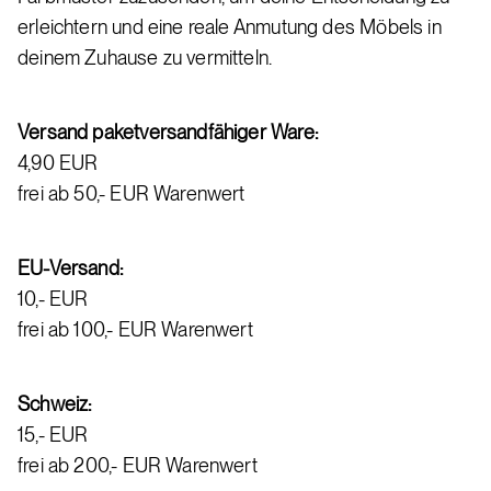
er­leich­tern und ei­ne rea­le An­mu­tung des Mö­bels in
dei­nem Zu­hau­se zu ver­mit­teln.
Ver­sand pa­ket­ver­sand­fä­hi­ger Wa­re:
4,90 EUR
frei ab 50,- EUR Wa­ren­wert
EU-Ver­sand:
10,- EUR
frei ab 100,- EUR Wa­ren­wert
Schweiz:
15,- EUR
frei ab 200,- EUR Wa­ren­wert