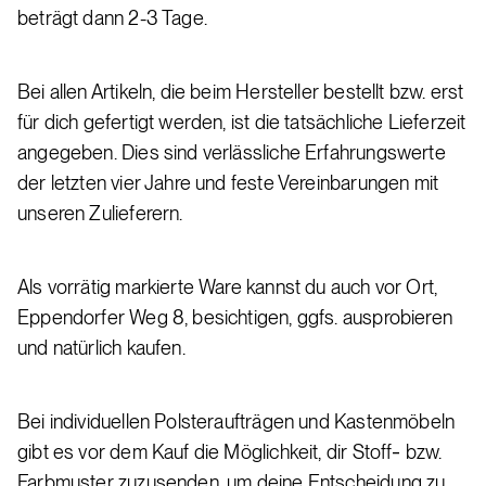
be­trägt dann 2-3 Ta­ge.
Bei al­len Ar­ti­keln, die beim Her­stel­ler be­stellt bzw. erst
für dich ge­fer­tigt wer­den, ist die tat­säch­li­che Lie­fer­zeit
an­ge­ge­ben. Dies sind ver­läss­li­che Er­fah­rungs­wer­te
der letz­ten vier Jah­re und fes­te Ver­ein­ba­run­gen mit
un­se­ren Zu­lie­fe­rern.
Als vor­rä­tig mar­kier­te Wa­re kannst du auch vor Ort,
Ep­pen­dor­fer Weg 8, be­sich­ti­gen, ggfs. aus­pro­bie­ren
und na­tür­lich kau­fen.
Bei in­di­vi­du­el­len Pols­ter­auf­trä­gen und Kas­ten­mö­beln
gibt es vor dem Kauf die Mög­lich­keit, dir Stoff‐ bzw.
Farb­mus­ter zu­zu­sen­den, um dei­ne Ent­schei­dung zu