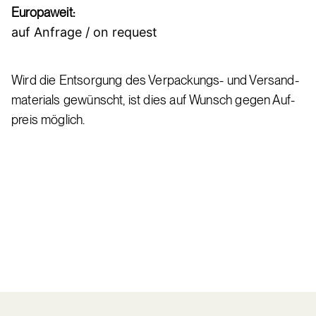
Eu­ro­pa­weit:
auf An­fra­ge / on re­quest
Wird die Ent­sor­gung des Ver­pa­ckungs- und Ver­sand­
ma­te­ri­als ge­wünscht, ist dies auf Wunsch ge­gen Auf­
preis mög­lich.