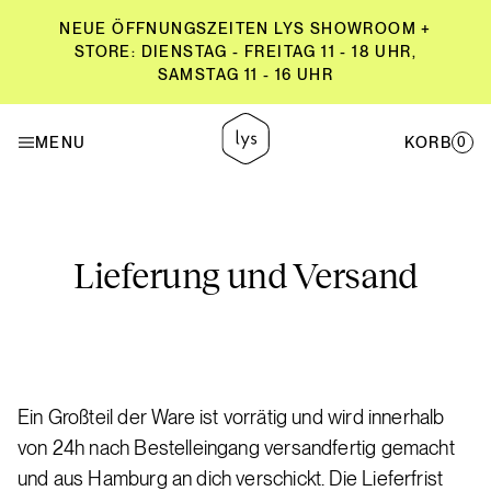
NEUE ÖFFNUNGSZEITEN LYS SHOWROOM +
STORE: DIENSTAG - FREITAG 11 - 18 UHR,
SAMSTAG 11 - 16 UHR
NEUE ÖFFNUNGSZEITEN LYS SHOWROOM +
STORE: DIENSTAG - FREITAG 11 - 18 UHR,
MENU
KORB
0
SAMSTAG 11 - 16 UHR
Lieferung und Versand
Ein Groß­teil der Wa­re ist vor­rä­tig und wird in­ner­halb
von 24h nach Be­stel­lein­gang ver­sand­fer­tig ge­macht
und aus Ham­burg an dich ver­schickt. Die Lie­fer­frist