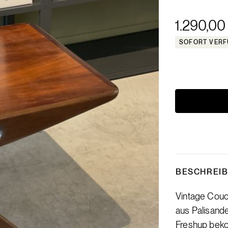
1.290,00
SOFORT VER
BESCHREI
Vintage Couc
aus Palisande
Freshup beko