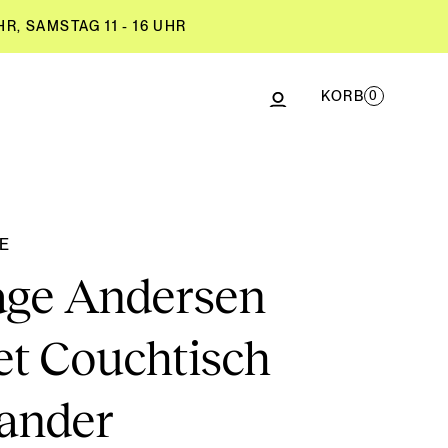
R, SAMSTAG 11 - 16 UHR
KORB
0
R, SAMSTAG 11 - 16 UHR
GE
age Andersen
et Couchtisch
sander