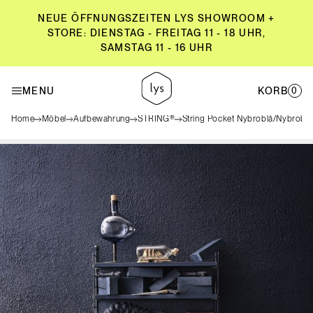
NEUE ÖFFNUNGSZEITEN LYS SHOWROOM +
STORE: DIENSTAG - FREITAG 11 - 18 UHR,
SAMSTAG 11 - 16 UHR
NEUE ÖFFNUNGSZEITEN LYS SHOWROOM +
STORE: DIENSTAG - FREITAG 11 - 18 UHR,
MENU
KORB
0
SAMSTAG 11 - 16 UHR
Home
Möbel
Aufbewahrung
STRING®
String Pocket Nybroblå/Nybrobl