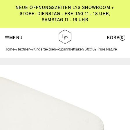
NEUE ÖFFNUNGSZEITEN LYS SHOWROOM +
STORE: DIENSTAG - FREITAG 11 - 18 UHR,
SAMSTAG 11 - 16 UHR
NEUE ÖFFNUNGSZEITEN LYS SHOWROOM +
STORE: DIENSTAG - FREITAG 11 - 18 UHR,
MENU
KORB
0
SAMSTAG 11 - 16 UHR
Home
Textilien
Kindertextilien
Spannbettlaken 68x162 Pure Nature