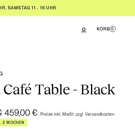
R, SAMSTAG 11 - 16 UHR
KORB
0
R, SAMSTAG 11 - 16 UHR
NG
 Café Table - Black
€
459,00 €
Preise inkl. MwSt. zzgl. Versandkosten
A. 2 WOCHEN