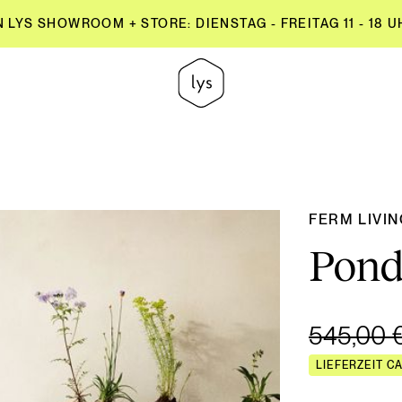
YS SHOWROOM + STORE: DIENSTAG - FREITAG 11 - 18 UH
YS SHOWROOM + STORE: DIENSTAG - FREITAG 11 - 18 UH
FERM LIVI
Pond
545,00 
LIEFERZEIT C