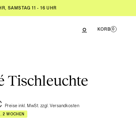
R, SAMSTAG 11 - 16 UHR
KORB
0
R, SAMSTAG 11 - 16 UHR
é Tischleuchte
€
Preise inkl. MwSt. zzgl. Versandkosten
A. 2 WOCHEN