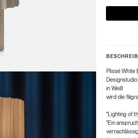
BESCHREI
Plissé White 
Designstudio 
in Weiß
wird die fili
"Lighting of 
"Ein anspruch
vernachlässi