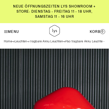
NEUE ÖFFNUNGSZEITEN LYS SHOWROOM +
STORE: DIENSTAG - FREITAG 11 - 18 UHR,
SAMSTAG 11 - 16 UHR
NEUE ÖFFNUNGSZEITEN LYS SHOWROOM +
STORE: DIENSTAG - FREITAG 11 - 18 UHR,
MENU
KORB
0
SAMSTAG 11 - 16 UHR
Home
Leuchten
Tragbare Akku Leuchten
Pao tragbare Akku Leuchte - Ro