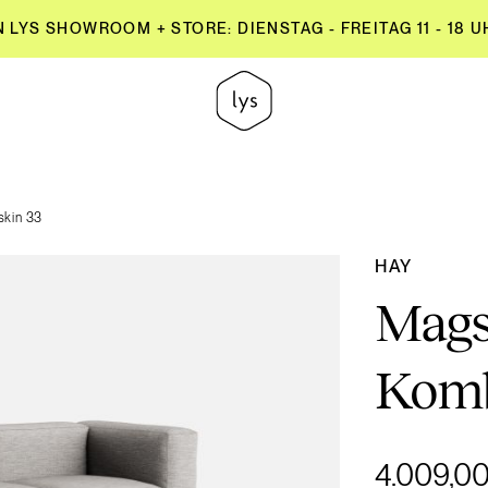
YS SHOWROOM + STORE: DIENSTAG - FREITAG 11 - 18 UH
YS SHOWROOM + STORE: DIENSTAG - FREITAG 11 - 18 UH
skin 33
HAY
Mags 
Komb
4.009,00