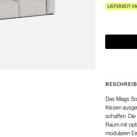
LIEFERZEIT C
BESCHREI
Das Mags Sof
Kissen ausges
schaffen. Die
Raum mit opt
modularen Ein