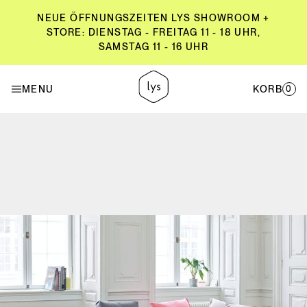
NEUE ÖFFNUNGSZEITEN LYS SHOWROOM +
STORE: DIENSTAG - FREITAG 11 - 18 UHR,
SAMSTAG 11 - 16 UHR
NEUE ÖFFNUNGSZEITEN LYS SHOWROOM +
STORE: DIENSTAG - FREITAG 11 - 18 UHR,
MENU
KORB
0
SAMSTAG 11 - 16 UHR