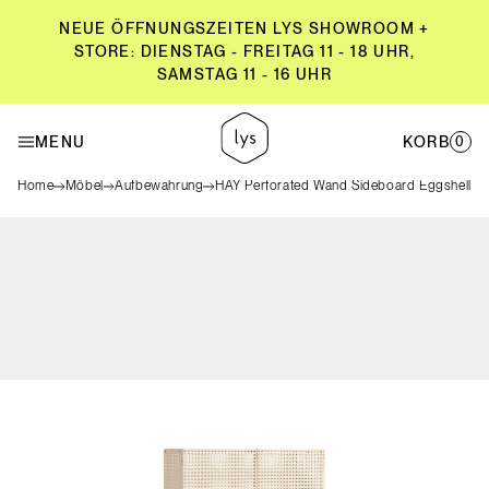
NEUE ÖFFNUNGSZEITEN LYS SHOWROOM +
STORE: DIENSTAG - FREITAG 11 - 18 UHR,
SAMSTAG 11 - 16 UHR
NEUE ÖFFNUNGSZEITEN LYS SHOWROOM +
STORE: DIENSTAG - FREITAG 11 - 18 UHR,
MENU
KORB
0
SAMSTAG 11 - 16 UHR
Home
Möbel
Aufbewahrung
HAY Perforated Wand Sideboard Eggshell