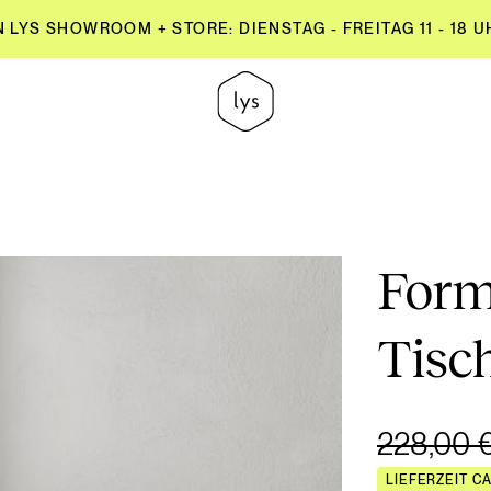
YS SHOWROOM + STORE: DIENSTAG - FREITAG 11 - 18 UH
YS SHOWROOM + STORE: DIENSTAG - FREITAG 11 - 18 UH
For
Tisc
228,00 
LIEFERZEIT C