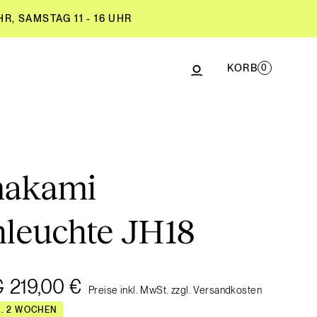
R, SAMSTAG 11 - 16 UHR
KORB
0
R, SAMSTAG 11 - 16 UHR
makami
hleuchte JH18
€
219,00 €
Preise inkl. MwSt. zzgl. Versandkosten
A. 2 WOCHEN