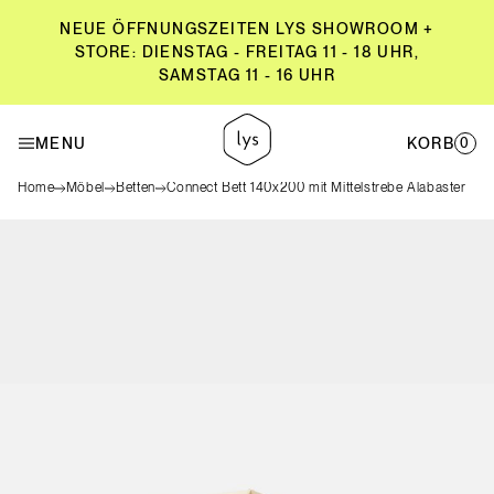
NEUE ÖFFNUNGSZEITEN LYS SHOWROOM +
STORE: DIENSTAG - FREITAG 11 - 18 UHR,
SAMSTAG 11 - 16 UHR
NEUE ÖFFNUNGSZEITEN LYS SHOWROOM +
STORE: DIENSTAG - FREITAG 11 - 18 UHR,
MENU
KORB
0
SAMSTAG 11 - 16 UHR
Home
Möbel
Betten
Connect Bett 140x200 mit Mittelstrebe Alabaster