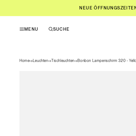
NEUE ÖFFNUNGSZEITEN L
MENU
SUCHE
NEUE ÖFFNUNGSZEITEN L
Home
Leuchten
Tischleuchten
Bonbon Lampenschirm 320 - Yell