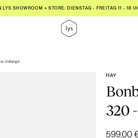
YS SHOWROOM + STORE: DIENSTAG - FREITAG 11 - 18 UH
YS SHOWROOM + STORE: DIENSTAG - FREITAG 11 - 18 UH
ow melange
HAY
Bonb
320 
599,00 