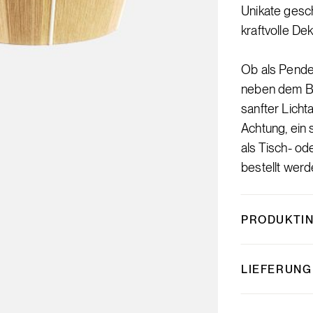
Unikate gesch
kraftvolle De
Ob als Pende
neben dem Be
sanfter Lich
Achtung, ein 
als Tisch- o
bestellt werd
PRODUKTI
LIEFERUNG