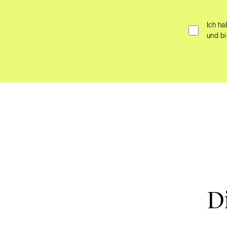
Ich h
und bi
D