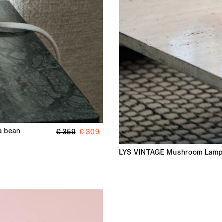
a bean
€ 359
€ 309
LYS VINTAGE
Mushroom Lampe