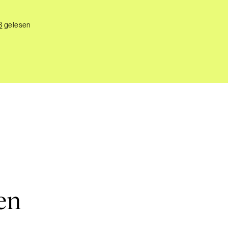
B
gelesen
en