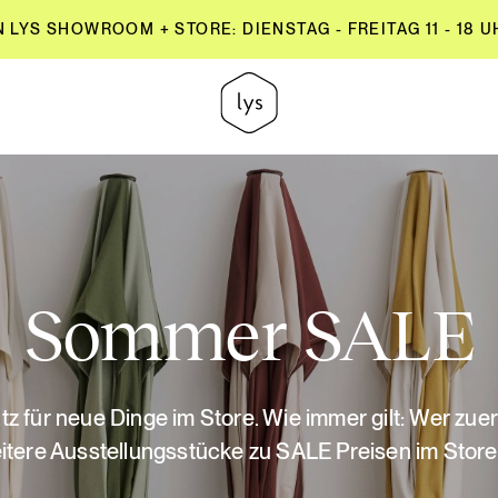
YS SHOWROOM + STORE: DIENSTAG - FREITAG 11 - 18 UH
YS SHOWROOM + STORE: DIENSTAG - FREITAG 11 - 18 UH
Sommer SALE
z für neue Dinge im Store. Wie immer gilt: Wer zue
itere Ausstellungsstücke zu SALE Preisen im Store 